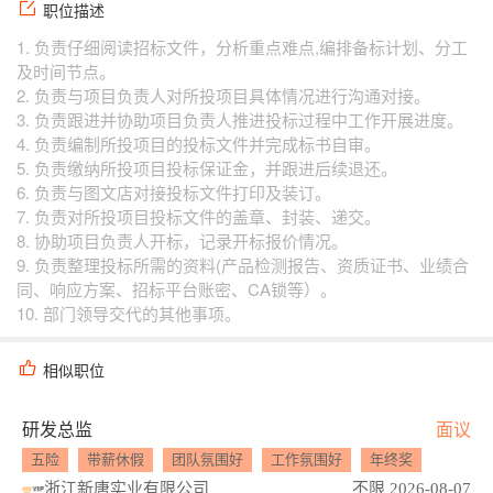
职位描述
1. 负责仔细阅读招标文件，分析重点难点,编排备标计划、分工
及时间节点。
2. 负责与项目负责人对所投项目具体情况进行沟通对接。
3. 负责跟进并协助项目负责人推进投标过程中工作开展进度。
4. 负责编制所投项目的投标文件并完成标书自审。
5. 负责缴纳所投项目投标保证金，并跟进后续退还。
6. 负责与图文店对接投标文件打印及装订。
7. 负责对所投项目投标文件的盖章、封装、递交。
8. 协助项目负责人开标，记录开标报价情况。
9. 负责整理投标所需的资料(产品检测报告、资质证书、业绩合
同、响应方案、招标平台账密、CA锁等）。
10. 部门领导交代的其他事项。
相似职位
研发总监
面议
五险
带薪休假
团队氛围好
工作氛围好
年终奖
浙江新唐实业有限公司
不限 2026-08-07