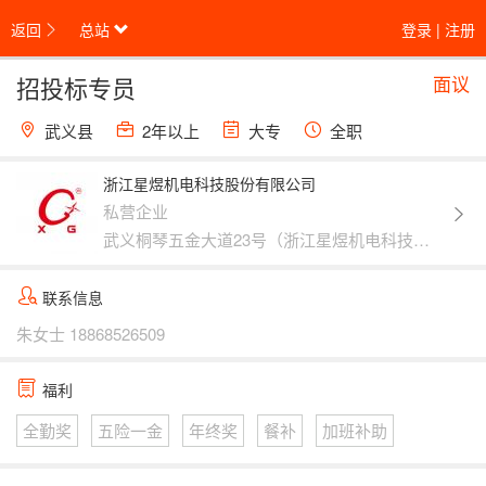
返回
总站
登录
|
注册
面议
招投标专员
武义县
2年以上
大专
全职
浙江星煜机电科技股份有限公司
私营企业
武义桐琴五金大道23号（浙江星煜机电科技股份有限公司）
联系信息
朱女士
18868526509
福利
全勤奖
五险一金
年终奖
餐补
加班补助