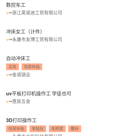
数控车工
浙江英诺迪工贸有限公司
冲床女工（计件）
永康市友博工贸有限公司
自动冲床工
五险
住房补贴
金诺锅业
uv平板打印机操作工 学徒也可
意辰五金
3D打印操作工
住房补贴
年轻化
年终奖
餐补