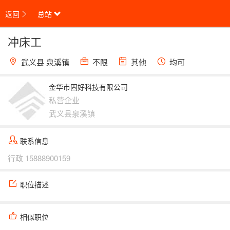
返回
总站
冲床工
武义县 泉溪镇
不限
其他
均可
金华市固好科技有限公司
私营企业
武义县泉溪镇
联系信息
行政
15888900159
职位描述
相似职位