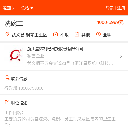
返回
总站
登录
|
注册
4000-5999元
洗碗工
武义县 桐琴工业区
不限
其他
全职
浙江星煜机电科技股份有限公司
私营企业
武义桐琴五金大道23号（浙江星煜机电科技股份有限公司）
联系信息
行政部
13566758306
职位描述
工作内容：
主要负责公司食堂洗菜、洗碗、员工打菜及区域内的卫生工
作；