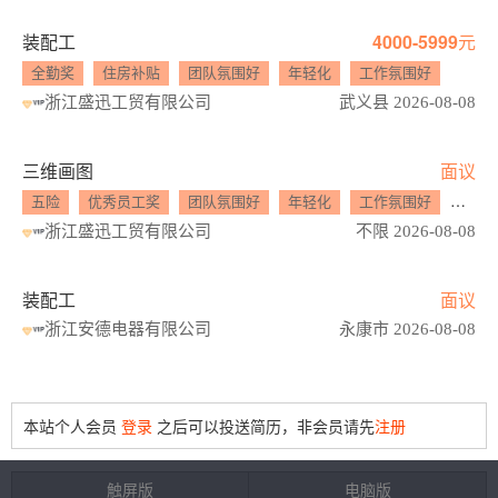
装配工
4000-5999元
全勤奖
住房补贴
团队氛围好
年轻化
工作氛围好
浙江盛迅工贸有限公司
武义县 2026-08-08
三维画图
面议
五险
优秀员工奖
团队氛围好
年轻化
工作氛围好
晋升
浙江盛迅工贸有限公司
不限 2026-08-08
装配工
面议
浙江安德电器有限公司
永康市 2026-08-08
本站个人会员
登录
之后可以投送简历，非会员请先
注册
触屏版
电脑版