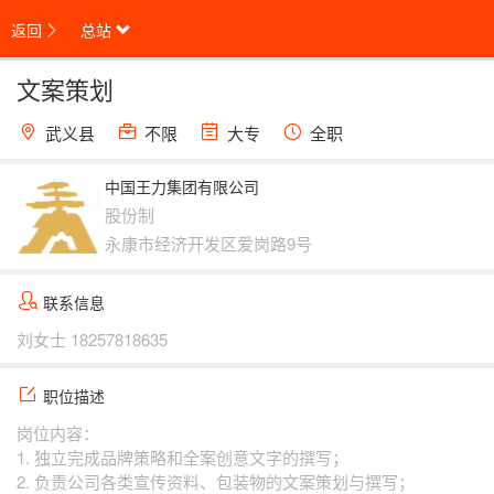
返回
总站
文案策划
武义县
不限
大专
全职
中国王力集团有限公司
股份制
永康市经济开发区爱岗路9号
联系信息
刘女士
18257818635
职位描述
岗位内容：
1. 独立完成品牌策略和全案创意文字的撰写；
2. 负责公司各类宣传资料、包装物的文案策划与撰写；