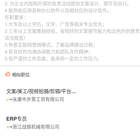
3. 为企业内部和外部的各类活动提供文案设计、撰写及执行。
4.能熟练应用各种办公软件以及相对应的设计软件。
任职要求：
1.大专及以上学历，文学、广告等相关专业优先；
2.三年以上文案策划经验，有较好的文案撰写能力和出色的创意
适当放宽）
3.熟悉互联网营销模式，了解品牌建设过程；
4.有良好的沟通协调能力和团队合作精神；
5.有严谨的工作态度，能承担一定的工作压力。
相似职位
文案/美工/视频拍摄/剪辑/平台运营/专卖店设计/手绘/渲染等单项或多项会的都可，专职兼职都可
永康市步景工贸有限公司
ERP专员
浙江战狼机械有限公司